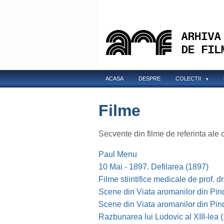
Skip
to
main
content
Main
ACASA
DESPRE
COLECTII
navigation
Filme
Secvente din filme de referinta ale 
Paul Menu
10 Mai - 1897. Defilarea (1897)
Filme stiintifice medicale de prof. 
Scene din Viata aromanilor din Pin
Scene din Viata aromanilor din Pin
Razbunarea lui Ludovic al XIII-lea 