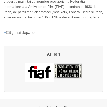
a aderat, mai intai ca membru provizoriu, la Federatia
Internationala a Arhivelor de Film (FIAF) – fondata in 1938, la
Paris, de patru mari cinemateci (New York, Londra, Berlin si Paris)
–, iar un an mai tarziu, in 1960, ANF a devenit membru deplin al
prestigiosului for international. Astazi, FIAF cuprinde peste 150 de
institutii (arhive si cinemateci) din 77 de tari ale lumii.
Citiţi mai departe
Afilieri