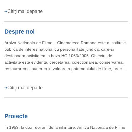
MINISTERUL CULTURII
Citiţi mai departe
Despre noi
Arhiva Nationala de Filme – Cinemateca Romana este o institutie
publica de interes national cu personalitate juridica, care-si
desfasoara activitatea in baza HG 1063/2005. Obiectul de
activitate este evidenta, cercetarea, colectionarea, conservarea,
restaurarea si punerea in valoare a patrimoniului de filme, precum
si organizarea de evenimente si promovarea culturii
cinematografice in Romania, prin salile de cinema Eforie (Jean
Citiţi mai departe
Georgescu) si Union (Paul Călinescu) din Bucuresti.
Proiecte
In 1959, la doar doi ani de la infiintare, Arhiva Nationala de Filme